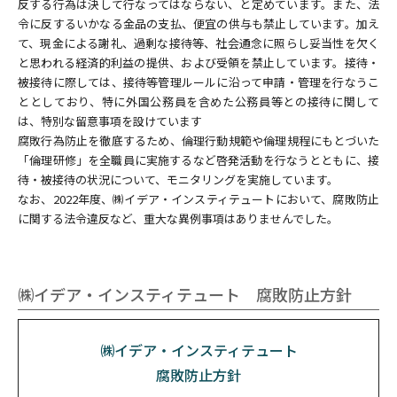
反する行為は決して行なってはならない、と定めています。また、法
令に反するいかなる金品の支払、便宜の供与も禁止しています。加え
て、現金による謝礼、過剰な接待等、社会通念に照らし妥当性を欠く
と思われる経済的利益の提供、および受領を禁止しています。接待・
被接待に際しては、接待等管理ルールに沿って申請・管理を行なうこ
ととしており、特に外国公務員を含めた公務員等との接待に関して
は、特別な留意事項を設けています
腐敗行為防止を徹底するため、倫理行動規範や倫理規程にもとづいた
「倫理研修」を全職員に実施するなど啓発活動を行なうとともに、接
待・被接待の状況について、モニタリングを実施しています。
なお、2022年度、㈱イデア・インスティテュートにおいて、腐敗防止
に関する法令違反など、重大な異例事項はありませんでした。
㈱イデア・インスティテュート 腐敗防止方針
㈱イデア・インスティテュート
腐敗防止方針