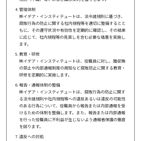
管理体制
㈱イデア・インスティテュートは、法令諸規則に基づき、
腐敗行為の防止に関する社内規程等を適切に整備するとと
もに、その遵守状況や有効性を定期的に確認し、その結果
に応じて、社内規程等の見直しを含む必要な措置を実施し
ます。
教育・研修
㈱イデア・インスティテュートは、役職員に対し、贈収賄
の禁止や内部通報制度の周知など腐敗防止に関する教育・
研修を定期的に実施します。
報告・通報体制の整備
㈱イデア・インスティテュートは、腐敗行為の防止に関す
る法令諸規則や社内規程等への違反あるいは違反の可能性
のある行為について、役職員から報告または内部通報を受
けるための体制を整備します。また、報告または内部通報
を行った役職員に不利益が生じないよう通報者保護の徹底
を図ります。
違反への対処