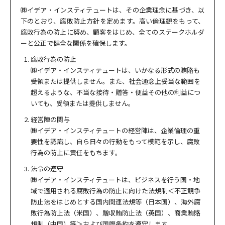
㈱イデア・インスティテュートは、その企業理念に基づき、以
下のとおり、腐敗防止方針を定めます。高い倫理観をもって、
腐敗行為の防止に努め、顧客をはじめ、全てのステークホルダ
ーと公正で健全な関係を確保します。
腐敗行為の防止
㈱イデア・インスティテュートは、いかなる形式の賄賂も
受領または提供しません。また、社会通念上妥当な範囲を
超えるような、不当な接待・贈答・便益その他の利益につ
いても、受領または提供しません。
経営陣の関与
㈱イデア・インスティテュートの経営陣は、企業倫理の重
要性を認識し、自ら日々の行動をもって模範を示し、腐敗
行為の防止に責任をもちます。
法令の遵守
㈱イデア・インスティテュートは、ビジネスを行う国・地
域で適用される腐敗行為の防止に向けた法規制＜不正競争
防止法をはじめとする国内関連法規等（日本国）、海外腐
敗行為防止法（米国）、贈収賄防止法（英国）、商業賄賂
規制（中国）等＞および国際条約を遵守します。